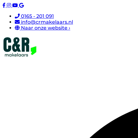
0165 - 201 091
info@crmakelaars.nl
Naar onze website ›