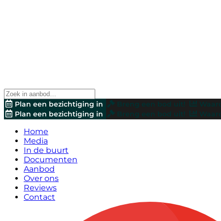
Plan een bezichtiging in
Breng een bod uit!
Waard
Plan een bezichtiging in
Breng een bod uit!
Waard
Home
Media
In de buurt
Documenten
Aanbod
Over ons
Reviews
Contact